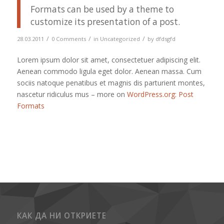
Formats can be used by a theme to
customize its presentation of a post.
/
/
/
28.03.2011
0 Comments
in
Uncategorized
by
dfdsgfd
Lorem ipsum dolor sit amet, consectetuer adipiscing elit.
Aenean commodo ligula eget dolor. Aenean massa. Cum
sociis natoque penatibus et magnis dis parturient montes,
nascetur ridiculus mus – more on
WordPress.org: Post
Formats
КАК ДА НИ ОТКРИЕТЕ