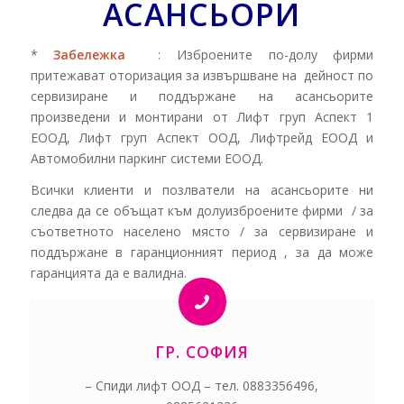
АСАНСЬОРИ
*
Забележка
: Изброените по-долу фирми
притежават оторизация за извършване на дейност по
сервизиране и поддържане на асансьорите
произведени и монтирани от Лифт груп Аспект 1
ЕООД, Лифт груп Аспект ООД, Лифтрейд ЕООД и
Автомобилни паркинг системи ЕООД.
Всички клиенти и позлватели на асансьорите ни
следва да се объщат към долуизброените фирми / за
съответното населено място / за сервизиране и
поддържане в гаранционният период , за да може
гаранцията да е валидна.
ГР. СОФИЯ
– Спиди лифт ООД – тел. 0883356496,