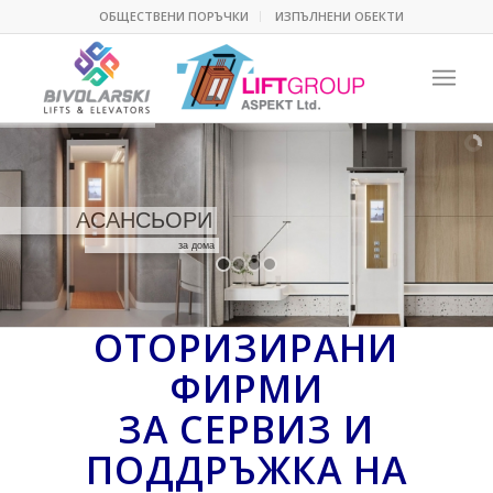
ОБЩЕСТВЕНИ ПОРЪЧКИ
ИЗПЪЛНЕНИ ОБЕКТИ
АСАНСЬОРИ
за дома
Н
и
с
к
а
к
о
н
с
у
м
Б
е
з
у
п
ОТОРИЗИРАНИ
ФИРМИ
ЗА СЕРВИЗ И
ПОДДРЪЖКА НА