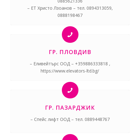
0885621336
– ЕТ Христо Лзоанов – тел. 0894313059,
0888198467
ГР. ПЛОВДИВ
– Еливейтърс ООД – +359886333818 ,
https://www.elevators-ltd.bg/
ГР. ПАЗАРДЖИК
– Спейс лифт ООД – тел. 0889448767