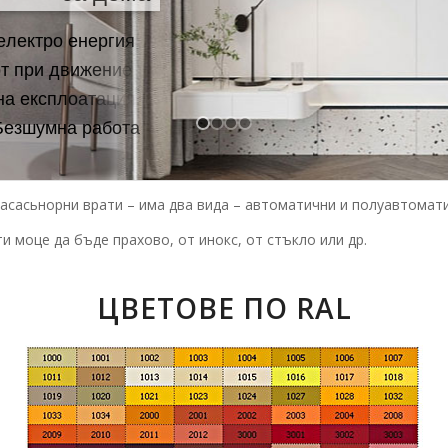
е
л
е
к
т
р
о
е
н
е
р
г
и
я
р
т
п
р
и
д
в
и
ж
е
н
и
е
н
а
е
к
с
п
л
о
а
т
а
ц
и
я
Б
е
з
ш
у
м
н
а
р
а
б
о
т
а
 асасьнорни врати – има два вида – автоматични и полуавтомат
и моце да бъде прахово, от инокс, от стъкло или др.
ЦВЕТОВЕ ПО RAL