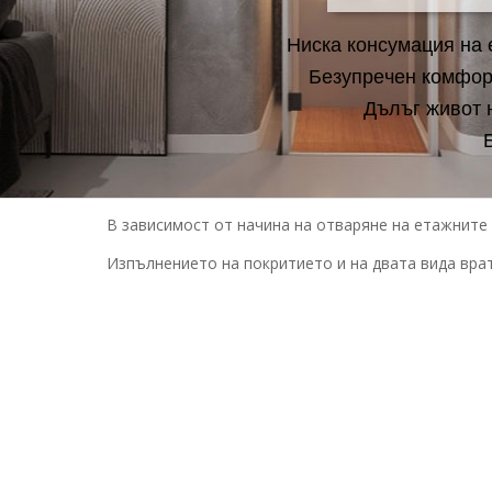
Н
и
с
к
а
к
о
н
с
у
м
а
ц
и
я
н
а
Б
е
з
у
п
р
е
ч
е
н
к
о
м
ф
о
Д
ъ
л
ъ
г
ж
и
в
о
т
В зависимост от начина на отваряне на етажните
Изпълнението на покритието и на двата вида врат